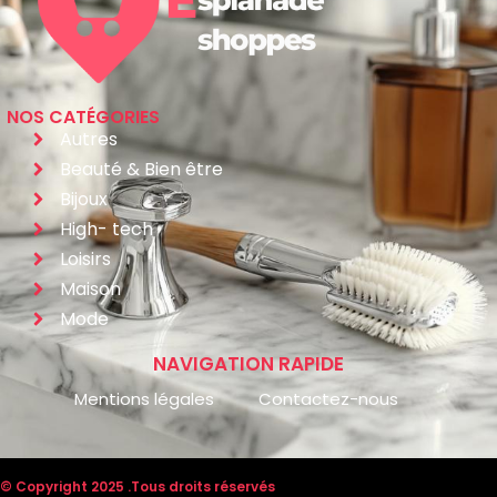
NOS CATÉGORIES
Autres
Beauté & Bien être
Bijoux
High- tech
Loisirs
Maison
Mode
NAVIGATION RAPIDE
Mentions légales
Contactez-nous
© Copyright 2025 .Tous droits réservés